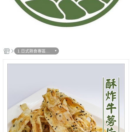
1.日式熟食專區
【惣菜】