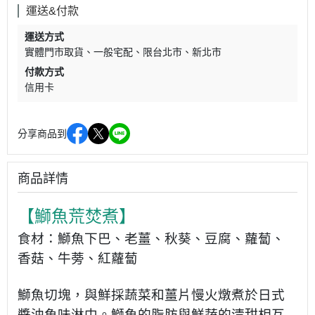
運送&付款
運送方式
實體門市取貨
一般宅配
限台北市、新北市
付款方式
信用卡
分享商品到
商品詳情
【鰤魚荒焚煮】
食材：鰤魚下巴、老薑、秋葵、豆腐、蘿蔔、
香菇、牛蒡、紅蘿蔔
鰤魚切塊，與鮮採蔬菜和薑片慢火燉煮於日式
醬油魚味淋中。鰤魚的脂肪與鮮蔬的清甜相互