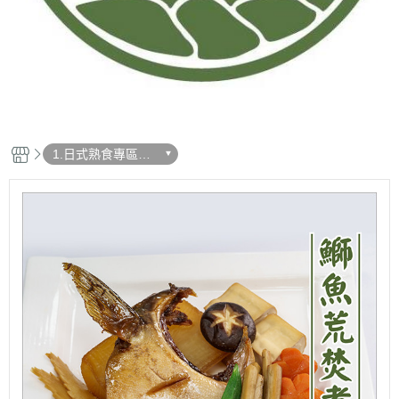
1.日式熟食專區
【惣菜】