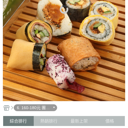
6. 160-180元 團體
｜會議優惠餐盒
（葷食/ 蔬食）
綜合排行
熱銷排行
最新上架
價格