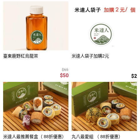
臺東鹿野紅烏龍茶
米達人袋子加購2元
$65
$50
$2
米達人最推薦餐盒（ 88折優惠）
丸八最愛組 （ 88折優惠）