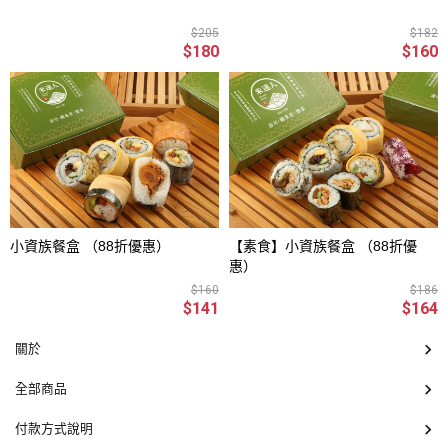
$205
$182
$180
$160
小資族餐盒 （88折優惠）
【素食】小資族餐盒 （88折優
惠）
$160
$186
$141
$164
關於
全部商品
付款方式說明