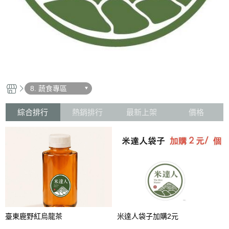
8. 蔬食專區
綜合排行
熱銷排行
最新上架
價格
臺東鹿野紅烏龍茶
米達人袋子加購2元