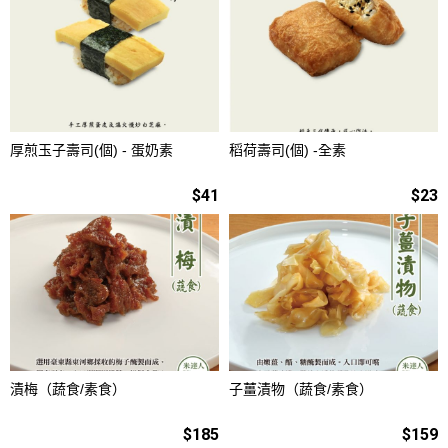
厚煎玉子壽司(個) - 蛋奶素
稻荷壽司(個) -全素
$41
$23
漬梅（蔬食/素食）
子薑漬物（蔬食/素食）
$185
$159