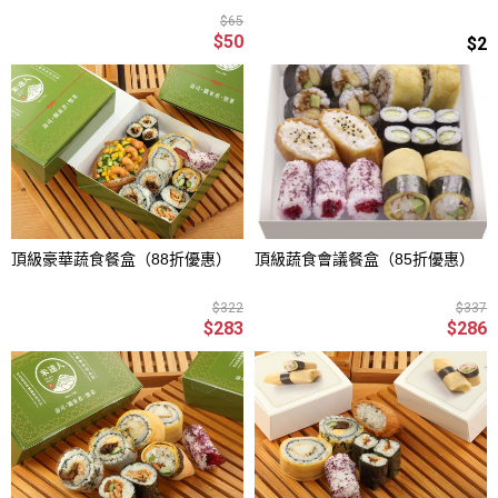
$65
$50
$2
頂級豪華蔬食餐盒（88折優惠）
頂級蔬食會議餐盒（85折優惠）
$322
$337
$283
$286