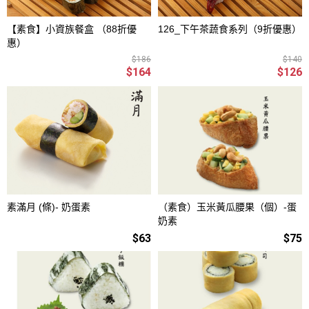
【素食】小資族餐盒 （88折優
126_下午茶蔬食系列（9折優惠）
惠）
$186
$140
$164
$126
素滿月 (條)- 奶蛋素
（素食）玉米黃瓜腰果（個）-蛋
奶素
$63
$75