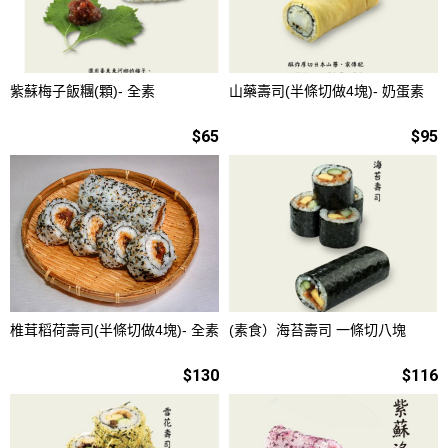
紫蘇梅子飯糰(顆)- 全素
山藥壽司(半條切做4塊)- 奶蛋素
$65
$95
椎茸稻荷壽司(半條切做4塊)- 全素
(素食）海苔壽司 一條切八塊
$130
$116