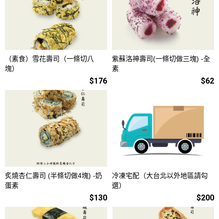
（素食）雪花壽司（一條切八
紫蘇洛神壽司(一條切做三塊) -全
塊）
素
$176
$62
炙燒杏仁壽司 (半條切做4塊) -奶
冷凍宅配（大台北以外地區請勾
蛋素
選）
$130
$200