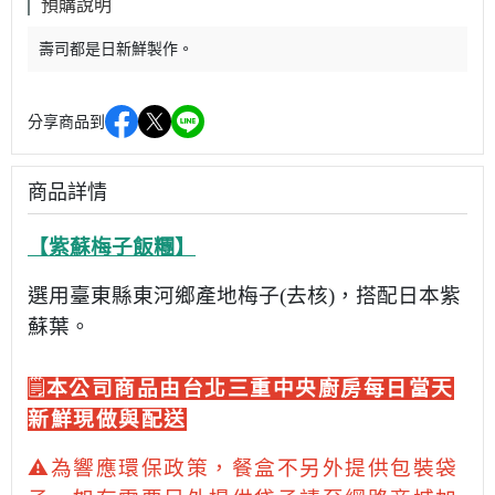
預購說明
壽司都是日新鮮製作。
分享商品到
商品詳情
【紫蘇梅子飯糰】
選用臺東縣東河鄉產地梅子
(
去核
)
，搭配日本紫
蘇葉。
🗒️
本公司商品由台北三重中央廚房每日當天
新鮮現做與配送
⚠️為響
應環保政策，餐盒不另外提供包裝袋