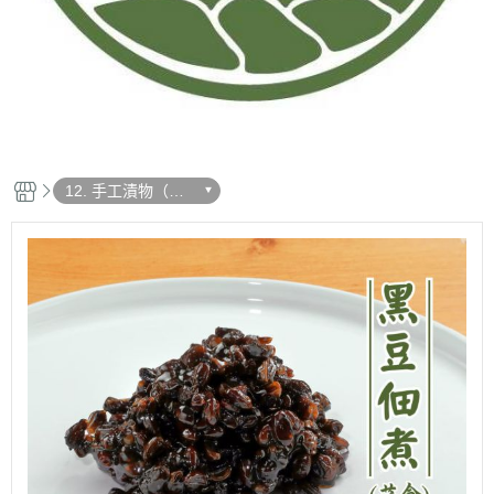
12. 手工漬物（搭
配壽司的最佳選
擇）