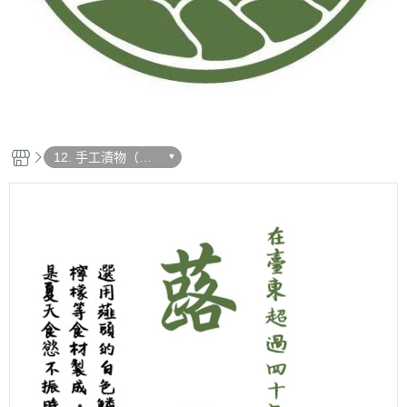
12. 手工漬物（搭
配壽司的最佳選
擇）