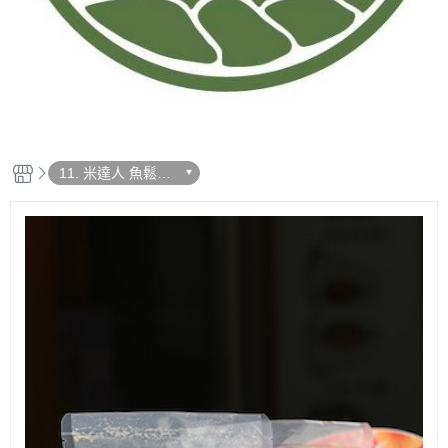
11. 米達人 魚鬆
（選用臺東當季時
魚）9折優惠