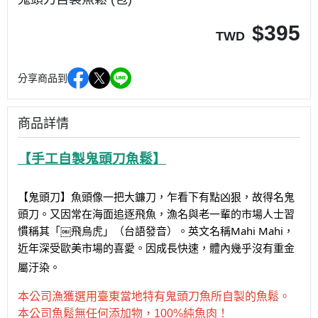
$
395
TWD
分享商品到
商品詳情
【手工自製鬼頭刀魚鬆】
【鬼頭刀】魚頭像一把大鐮刀，乍看下有點凶狠，故得名鬼
頭刀。又因常在海面追逐飛魚，漁名與老一輩的市場人士習
慣稱其「￼飛烏虎」（台語發音）。英文名稱Mahi Mahi，
近年深受歐美市場的喜愛。因成長快速，體內幾乎沒有重金
屬汙染。
本公司漁獲選用臺東當地特有鬼頭刀魚所自製的魚鬆。
本公司魚鬆無任何添加物，100%純魚肉！